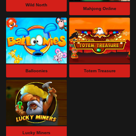
Wild North
Mahjong Online
Balloonies
Totem Treasure
Lucky Miners