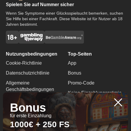
Spielen Sie auf Nummer sicher
Wenn Sie Symptome einer Glücksspielsucht bemerken, suchen
Sie Hilfe bei einer Fachkraft. Diese Website ist für Nutzer ab 18
Jahren bestimmt.
Nutzungsbedingungen
Top-Seiten
Cookie-Richtlinie
App
Datenschutzrichtlinie
Bonus
Allgemeine
Promo-Code
Geschäftsbedingungen
Keine Einzahlungsprämie
Verantwortungsvolles
Bonus
Spielen
für erste Einzahlung
Kontakte
1000€ + 250 FS
+357 99147260