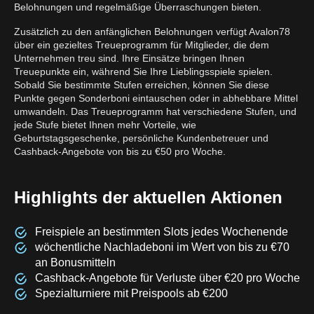
Belohnungen und regelmäßige Überraschungen bieten.
Zusätzlich zu den anfänglichen Belohnungen verfügt Avalon78
über ein gezieltes Treueprogramm für Mitglieder, die dem
Unternehmen treu sind. Ihre Einsätze bringen Ihnen
Treuepunkte ein, während Sie Ihre Lieblingsspiele spielen.
Sobald Sie bestimmte Stufen erreichen, können Sie diese
Punkte gegen Sonderboni eintauschen oder in abhebbare Mittel
umwandeln. Das Treueprogramm hat verschiedene Stufen, und
jede Stufe bietet Ihnen mehr Vorteile, wie
Geburtstagsgeschenke, persönliche Kundenbetreuer und
Cashback-Angebote von bis zu €50 pro Woche.
Highlights der aktuellen Aktionen
Freispiele an bestimmten Slots jedes Wochenende
wöchentliche Nachladeboni im Wert von bis zu €70
an Bonusmitteln
Cashback-Angebote für Verluste über €20 pro Woche
Spezialturniere mit Preispools ab €200