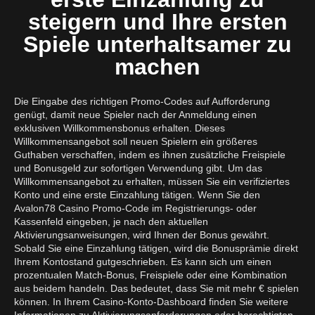
steigern und Ihre ersten
Spiele unterhaltsamer zu
machen
Die Eingabe des richtigen Promo-Codes auf Aufforderung
genügt, damit neue Spieler nach der Anmeldung einen
exklusiven Willkommensbonus erhalten. Dieses
Willkommensangebot soll neuen Spielern ein größeres
Guthaben verschaffen, indem es ihnen zusätzliche Freispiele
und Bonusgeld zur sofortigen Verwendung gibt. Um das
Willkommensangebot zu erhalten, müssen Sie ein verifiziertes
Konto und eine erste Einzahlung tätigen. Wenn Sie den
Avalon78 Casino Promo-Code im Registrierungs- oder
Kassenfeld eingeben, je nach den aktuellen
Aktivierungsanweisungen, wird Ihnen der Bonus gewährt.
Sobald Sie eine Einzahlung tätigen, wird die Bonusprämie direkt
Ihrem Kontostand gutgeschrieben. Es kann sich um einen
prozentualen Match-Bonus, Freispiele oder eine Kombination
aus beidem handeln. Das bedeutet, dass Sie mit mehr € spielen
können. In Ihrem Casino-Konto-Dashboard finden Sie weitere
Informationen zu Aktivierungsanforderungen oder berechtigten