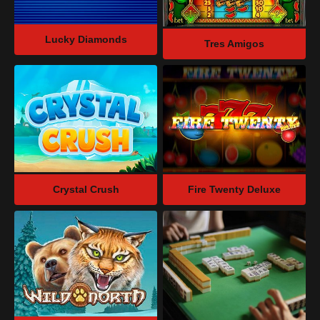
Lucky Diamonds
Tres Amigos
Crystal Crush
Fire Twenty Deluxe