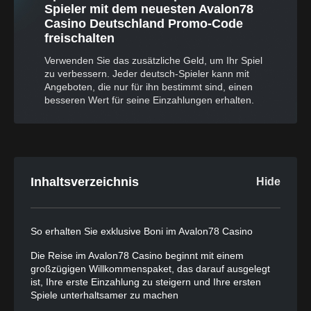
Spieler mit dem neuesten Avalon78
Casino Deutschland Promo-Code
freischalten
Verwenden Sie das zusätzliche Geld, um Ihr Spiel
zu verbessern. Jeder deutsch-Spieler kann mit
Angeboten, die nur für ihn bestimmt sind, einen
besseren Wert für seine Einzahlungen erhalten.
Inhaltsverzeichnis
Hide
So erhalten Sie exklusive Boni im Avalon78 Casino
Die Reise im Avalon78 Casino beginnt mit einem
großzügigen Willkommenspaket, das darauf ausgelegt
ist, Ihre erste Einzahlung zu steigern und Ihre ersten
Spiele unterhaltsamer zu machen