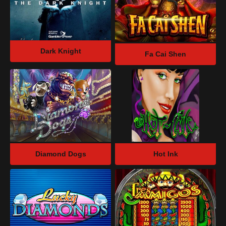
Dark Knight
Fa Cai Shen
Diamond Dogs
Bier Fest