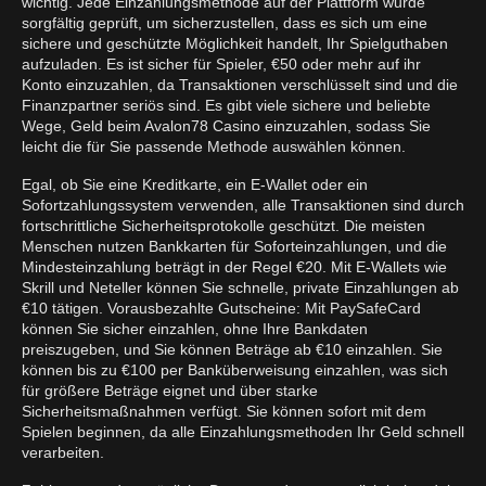
wichtig. Jede Einzahlungsmethode auf der Plattform wurde
sorgfältig geprüft, um sicherzustellen, dass es sich um eine
sichere und geschützte Möglichkeit handelt, Ihr Spielguthaben
aufzuladen. Es ist sicher für Spieler, €50 oder mehr auf ihr
Konto einzuzahlen, da Transaktionen verschlüsselt sind und die
Finanzpartner seriös sind. Es gibt viele sichere und beliebte
Wege, Geld beim Avalon78 Casino einzuzahlen, sodass Sie
leicht die für Sie passende Methode auswählen können.
Egal, ob Sie eine Kreditkarte, ein E-Wallet oder ein
Sofortzahlungssystem verwenden, alle Transaktionen sind durch
fortschrittliche Sicherheitsprotokolle geschützt. Die meisten
Menschen nutzen Bankkarten für Soforteinzahlungen, und die
Mindesteinzahlung beträgt in der Regel €20. Mit E-Wallets wie
Skrill und Neteller können Sie schnelle, private Einzahlungen ab
€10 tätigen. Vorausbezahlte Gutscheine: Mit PaySafeCard
können Sie sicher einzahlen, ohne Ihre Bankdaten
preiszugeben, und Sie können Beträge ab €10 einzahlen. Sie
können bis zu €100 per Banküberweisung einzahlen, was sich
für größere Beträge eignet und über starke
Sicherheitsmaßnahmen verfügt. Sie können sofort mit dem
Spielen beginnen, da alle Einzahlungsmethoden Ihr Geld schnell
verarbeiten.