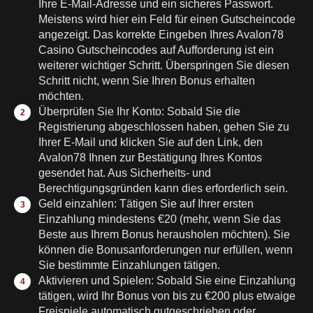
Ihre E-Mail-Adresse und ein sicheres Passwort.
Meistens wird hier ein Feld für einen Gutscheincode
angezeigt. Das korrekte Eingeben Ihres Avalon78
Casino Gutscheincodes auf Aufforderung ist ein
weiterer wichtiger Schritt. Überspringen Sie diesen
Schritt nicht, wenn Sie Ihren Bonus erhalten
möchten.
Überprüfen Sie Ihr Konto: Sobald Sie die
Registrierung abgeschlossen haben, gehen Sie zu
Ihrer E-Mail und klicken Sie auf den Link, den
Avalon78 Ihnen zur Bestätigung Ihres Kontos
gesendet hat. Aus Sicherheits- und
Berechtigungsgründen kann dies erforderlich sein.
Geld einzahlen: Tätigen Sie auf Ihrer ersten
Einzahlung mindestens €20 (mehr, wenn Sie das
Beste aus Ihrem Bonus herausholen möchten). Sie
können die Bonusanforderungen nur erfüllen, wenn
Sie bestimmte Einzahlungen tätigen.
Aktivieren und Spielen: Sobald Sie eine Einzahlung
tätigen, wird Ihr Bonus von bis zu €200 plus etwaige
Freispiele automatisch gutgeschrieben oder