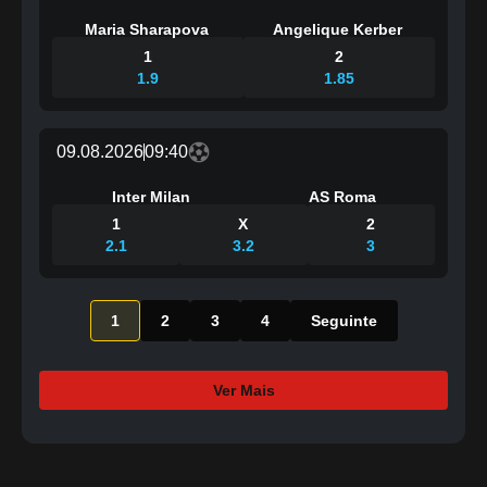
Maria Sharapova
Angelique Kerber
1
2
1.9
1.85
09.08.2026
09:40
Inter Milan
AS Roma
1
X
2
2.1
3.2
3
1
2
3
4
Seguinte
Ver Mais