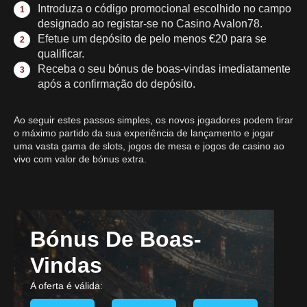
Introduza o código promocional escolhido no campo
designado ao registar-se no Casino Avalon78.
Efetue um depósito de pelo menos €20 para se
qualificar.
Receba o seu bónus de boas-vindas imediatamente
após a confirmação do depósito.
Ao seguir estes passos simples, os novos jogadores podem tirar
o máximo partido da sua experiência de lançamento e jogar
uma vasta gama de slots, jogos de mesa e jogos de casino ao
vivo com valor de bónus extra.
Bónus De Boas-
Vindas
A oferta é válida: