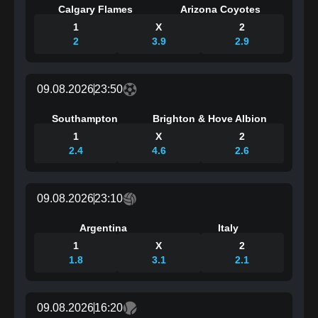
Calgary Flames
Arizona Coyotes
1
X
2
2
3.9
2.9
09.08.2026
23:50
Southampton
Brighton & Hove Albion
1
X
2
2.4
4.6
2.6
09.08.2026
23:10
Argentina
Italy
1
X
2
1.8
3.1
2.1
09.08.2026
16:20