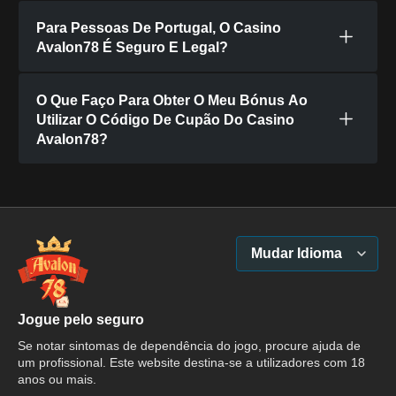
Para Pessoas De Portugal, O Casino
Avalon78 É Seguro E Legal?
O Que Faço Para Obter O Meu Bónus Ao
Utilizar O Código De Cupão Do Casino
Avalon78?
Mudar Idioma
Jogue pelo seguro
Se notar sintomas de dependência do jogo, procure ajuda de
um profissional. Este website destina-se a utilizadores com 18
anos ou mais.