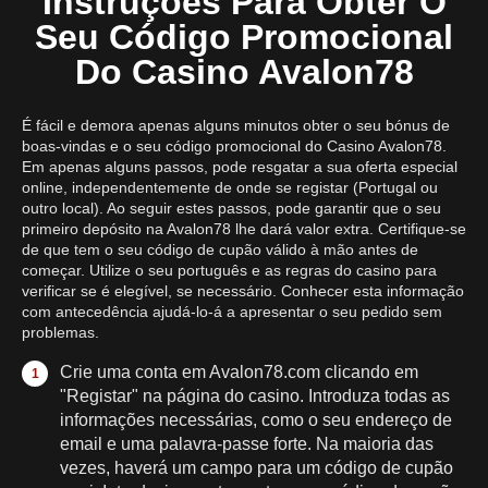
Instruções Para Obter O
Seu Código Promocional
Do Casino Avalon78
É fácil e demora apenas alguns minutos obter o seu bónus de
boas-vindas e o seu código promocional do Casino Avalon78.
Em apenas alguns passos, pode resgatar a sua oferta especial
online, independentemente de onde se registar (Portugal ou
outro local). Ao seguir estes passos, pode garantir que o seu
primeiro depósito na Avalon78 lhe dará valor extra. Certifique-se
de que tem o seu código de cupão válido à mão antes de
começar. Utilize o seu português e as regras do casino para
verificar se é elegível, se necessário. Conhecer esta informação
com antecedência ajudá-lo-á a apresentar o seu pedido sem
problemas.
Crie uma conta em Avalon78.com clicando em
"Registar" na página do casino. Introduza todas as
informações necessárias, como o seu endereço de
email e uma palavra-passe forte. Na maioria das
vezes, haverá um campo para um código de cupão