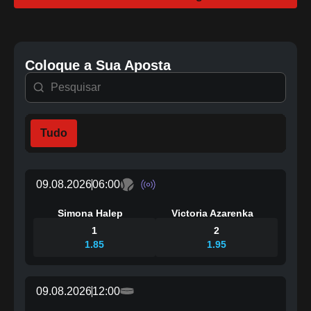
Coloque a Sua Aposta
Tudo
09.08.2026
06:00
Simona Halep
Victoria Azarenka
1
2
1.85
1.95
09.08.2026
12:00