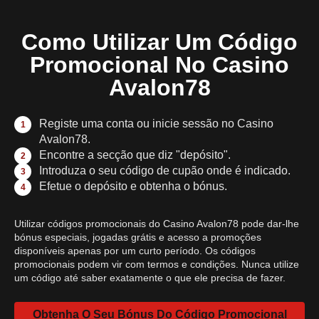
Como Utilizar Um Código
Promocional No Casino
Avalon78
Registe uma conta ou inicie sessão no Casino
Avalon78.
Encontre a secção que diz "depósito".
Introduza o seu código de cupão onde é indicado.
Efetue o depósito e obtenha o bónus.
Utilizar códigos promocionais do Casino Avalon78 pode dar-lhe
bónus especiais, jogadas grátis e acesso a promoções
disponíveis apenas por um curto período. Os códigos
promocionais podem vir com termos e condições. Nunca utilize
um código até saber exatamente o que ele precisa de fazer.
Obtenha O Seu Bónus Do Código Promocional