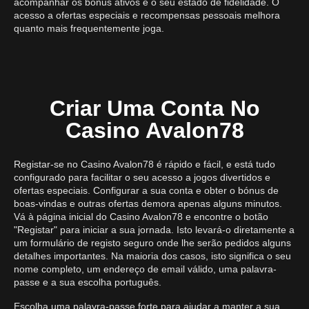
acompanhar os bónus ativos e o seu estado de fidelidade. O
acesso a ofertas especiais e recompensas pessoais melhora
quanto mais frequentemente joga.
Criar Uma Conta No
Casino Avalon78
Registar-se no Casino Avalon78 é rápido e fácil, e está tudo
configurado para facilitar o seu acesso a jogos divertidos e
ofertas especiais. Configurar a sua conta e obter o bónus de
boas-vindas e outras ofertas demora apenas alguns minutos.
Vá à página inicial do Casino Avalon78 e encontre o botão
"Registar" para iniciar a sua jornada. Isto levará-o diretamente a
um formulário de registo seguro onde lhe serão pedidos alguns
detalhes importantes. Na maioria dos casos, isto significa o seu
nome completo, um endereço de email válido, uma palavra-
passe e a sua escolha português.
Escolha uma palavra-passe forte para ajudar a manter a sua