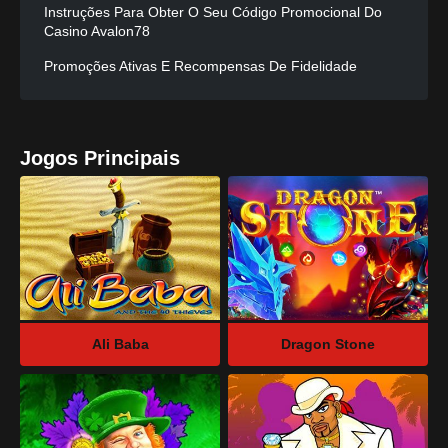
Instruções Para Obter O Seu Código Promocional Do
Casino Avalon78
Promoções Ativas E Recompensas De Fidelidade
Destaques Das Promoções Atuais
Criar Uma Conta No Casino Avalon78
Jogos Principais
Formas Seguras De Depositar Dinheiro
Processo De Levantamento E Limites Nos
Levantamentos
Como Utilizar Um Código Promocional No Casino
Avalon78
Ali Baba
Dragon Stone