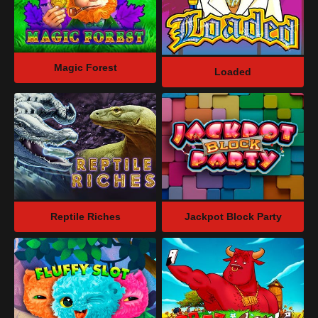
Magic Forest
Loaded
Reptile Riches
Jackpot Block Party