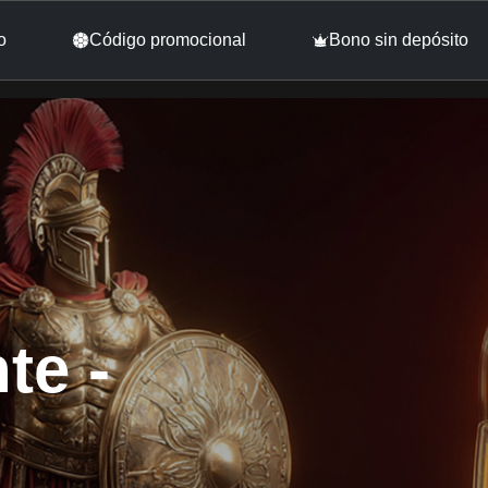
o
Código promocional
Bono sin depósito
te -