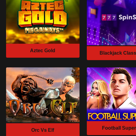
Código de bono para Avalon78 Casino
Aztec Gold
Blackjack Class
Football Super
Orc Vs Elf