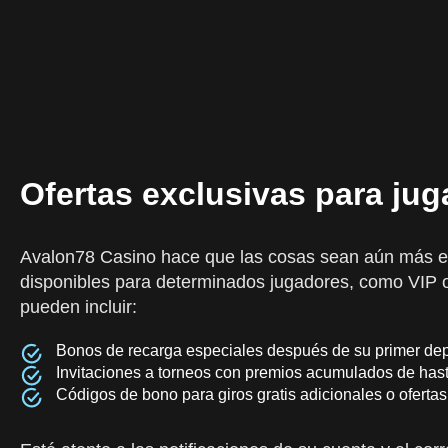
Ofertas exclusivas para ju
Avalon78 Casino hace que las cosas sean aún más em
disponibles para determinados jugadores, como VIP 
pueden incluir:
Bonos de recarga especiales después de su primer dep
Invitaciones a torneos con premios acumulados de has
Códigos de bono para giros gratis adicionales o oferta