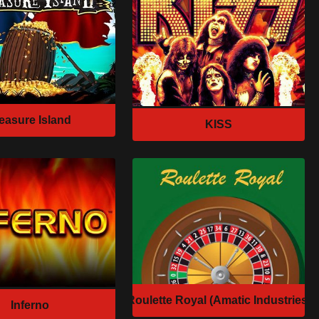
easure Island
KISS
Roulette Royal (Amatic Industries)
Inferno