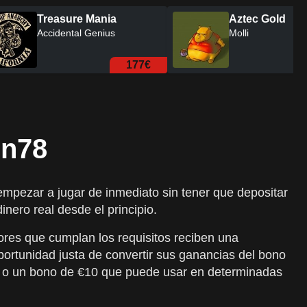
Hot Hot Volcano
Treasure Mani
Grumbine
Accidental Genius
151€
on78
mpezar a jugar de inmediato sin tener que depositar
nero real desde el principio.
dores que cumplan los requisitos reciben una
ortunidad justa de convertir sus ganancias del bono
atis o un bono de €10 que puede usar en determinadas