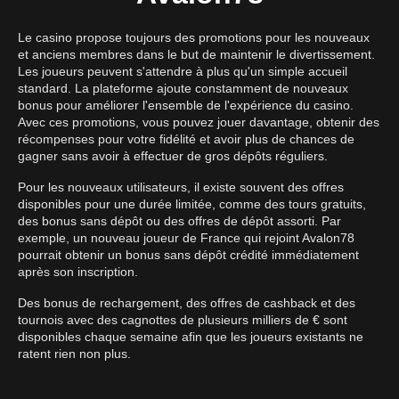
Le casino propose toujours des promotions pour les nouveaux
et anciens membres dans le but de maintenir le divertissement.
Les joueurs peuvent s'attendre à plus qu'un simple accueil
standard. La plateforme ajoute constamment de nouveaux
bonus pour améliorer l'ensemble de l'expérience du casino.
Avec ces promotions, vous pouvez jouer davantage, obtenir des
récompenses pour votre fidélité et avoir plus de chances de
gagner sans avoir à effectuer de gros dépôts réguliers.
Pour les nouveaux utilisateurs, il existe souvent des offres
disponibles pour une durée limitée, comme des tours gratuits,
des bonus sans dépôt ou des offres de dépôt assorti. Par
exemple, un nouveau joueur de France qui rejoint Avalon78
pourrait obtenir un bonus sans dépôt crédité immédiatement
après son inscription.
Des bonus de rechargement, des offres de cashback et des
tournois avec des cagnottes de plusieurs milliers de € sont
disponibles chaque semaine afin que les joueurs existants ne
ratent rien non plus.