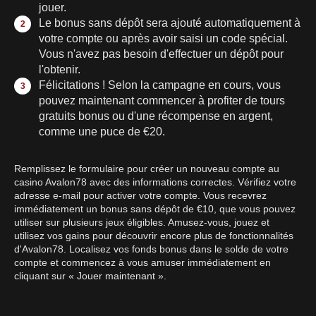
jouer.
Le bonus sans dépôt sera ajouté automatiquement à
votre compte ou après avoir saisi un code spécial.
Vous n'avez pas besoin d'effectuer un dépôt pour
l'obtenir.
Félicitations ! Selon la campagne en cours, vous
pouvez maintenant commencer à profiter de tours
gratuits bonus ou d'une récompense en argent,
comme une puce de €20.
Remplissez le formulaire pour créer un nouveau compte au
casino Avalon78 avec des informations correctes. Vérifiez votre
adresse e-mail pour activer votre compte. Vous recevrez
immédiatement un bonus sans dépôt de €10, que vous pouvez
utiliser sur plusieurs jeux éligibles. Amusez-vous, jouez et
utilisez vos gains pour découvrir encore plus de fonctionnalités
d'Avalon78. Localisez vos fonds bonus dans le solde de votre
compte et commencez à vous amuser immédiatement en
cliquant sur « Jouer maintenant ».