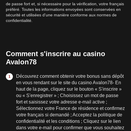
de passe fort et, si nécessaire pour la vérification, votre français
préféré. Toutes les informations envoyées sont conservées en
sécurité et utilisées d'une manière conforme aux normes de
confidentialité.
Comment s'inscrire au casino
Avalon78
Découvrez comment obtenir votre bonus sans dépôt
en vous rendant sur le site du casino Avalon78- En
haut de la page, cliquez sur le bouton « S'inscrire »
ou « S'enregistrer » ; Choisissez un mot de passe
fort et saisissez votre adresse e-mail active ;
Sélectionnez votre France de résidence et confirmez
votre français si demandé ; Acceptez la politique de
confidentialité et les conditions ; Cliquez sur le lien
dans votre e-mail pour confirmer que vous souhaitez