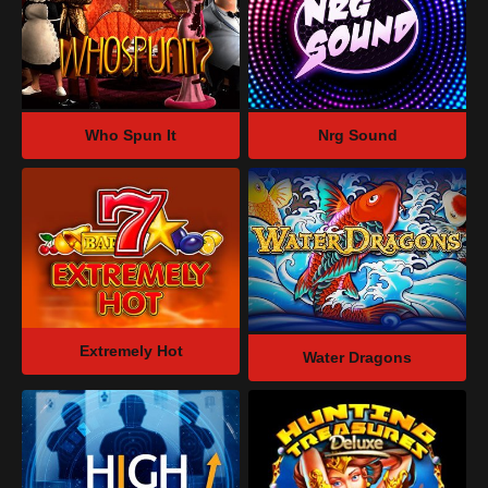
Who Spun It
Nrg Sound
Extremely Hot
Water Dragons