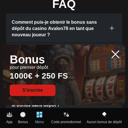
FAQ
Comment puis-je obtenir le bonus sans
dépôt du casino Avalon78 en tant que
nouveau joueur ?
Quel est le nombre minimum de fois où je
Bonus
peux utiliser le bonus sans dépôt ?
pour premier dépôt
1000€ + 250 FS
Puis-je retirer seulement un certain
montant d'argent du bonus sans dépôt ?
S'inscrire
Les joueurs de France peuvent-ils obtenir
le bonus sans dépôt ?
Puis-je utiliser l'argent bonus que j'ai
App
Bonus
Menu
Code promotionnel
Aucun bonus de dépôt