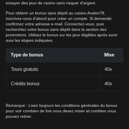
essayer des jeux de casino sans risquer d'argent.
Pour obtenir un bonus sans dépôt au casino Avalon78,
inscrivez-vous d'abord pour créer un compte. Si demandé,
confirmez votre adresse e-mail. Connectez-vous, puis
recherchez votre bonus sans dépôt dans la section des
promotions. Utilisez le bonus sur les jeux éligibles après avoir
suivi les étapes indiquées.
Type de bonus
Mise
Tours gratuits
40x
Crédits bonus
40x
Remarque : Lisez toujours les conditions générales du bonus
pour voir combien de fois vous devez miser et combien vous
pouvez retirer.