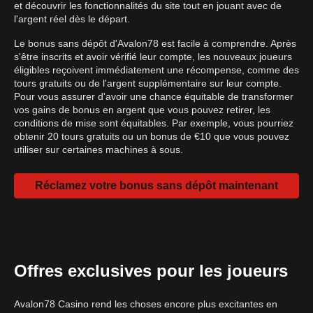
et découvrir les fonctionnalités du site tout en jouant avec de
l'argent réel dès le départ.
Le bonus sans dépôt d'Avalon78 est facile à comprendre. Après
s'être inscrits et avoir vérifié leur compte, les nouveaux joueurs
éligibles reçoivent immédiatement une récompense, comme des
tours gratuits ou de l'argent supplémentaire sur leur compte.
Pour vous assurer d'avoir une chance équitable de transformer
vos gains de bonus en argent que vous pouvez retirer, les
conditions de mise sont équitables. Par exemple, vous pourriez
obtenir 20 tours gratuits ou un bonus de €10 que vous pouvez
utiliser sur certaines machines à sous.
Réclamez votre bonus sans dépôt maintenant
Offres exclusives pour les joueurs
Avalon78 Casino rend les choses encore plus excitantes en