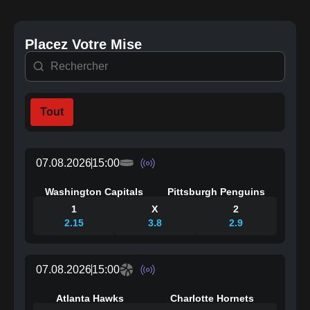
Placez Votre Mise
Tout
07.08.2026
15:00
Washington Capitals
Pittsburgh Penguins
1
X
2
2.15
3.8
2.9
07.08.2026
15:00
Atlanta Hawks
Charlotte Hornets