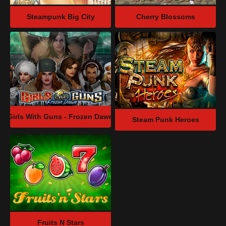
Steampunk Big City
Cherry Blossoms
Girls With Guns - Frozen Dawn
Steam Punk Heroes
Fruits N Stars