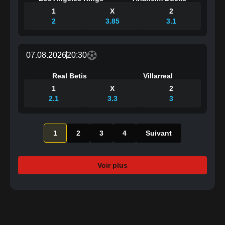
1
X
2
2
3.85
3.1
07.08.2026
20:30
Real Betis
Villarreal
1
X
2
2.1
3.3
3
1
2
3
4
Suivant
Voir plus