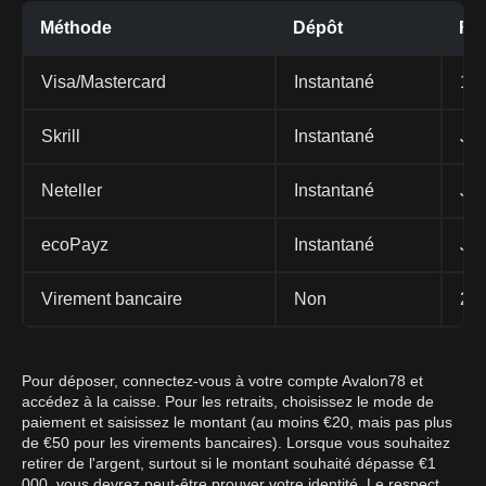
Méthode
Dépôt
Ret
Visa/Mastercard
Instantané
1 à
Skrill
Instantané
Jus
Neteller
Instantané
Jus
ecoPayz
Instantané
Jus
Virement bancaire
Non
2 à
Pour déposer, connectez-vous à votre compte Avalon78 et
accédez à la caisse. Pour les retraits, choisissez le mode de
paiement et saisissez le montant (au moins €20, mais pas plus
de €50 pour les virements bancaires). Lorsque vous souhaitez
retirer de l'argent, surtout si le montant souhaité dépasse €1
000, vous devrez peut-être prouver votre identité. Le respect