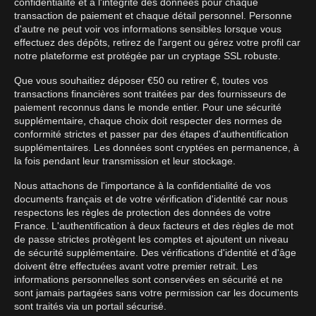
confidentialité et à l'intégrité des données pour chaque
transaction de paiement et chaque détail personnel. Personne
d'autre ne peut voir vos informations sensibles lorsque vous
effectuez des dépôts, retirez de l'argent ou gérez votre profil car
notre plateforme est protégée par un cryptage SSL robuste.
Que vous souhaitiez déposer €50 ou retirer €, toutes vos
transactions financières sont traitées par des fournisseurs de
paiement reconnus dans le monde entier. Pour une sécurité
supplémentaire, chaque choix doit respecter des normes de
conformité strictes et passer par des étapes d'authentification
supplémentaires. Les données sont cryptées en permanence, à
la fois pendant leur transmission et leur stockage.
Nous attachons de l'importance à la confidentialité de vos
documents français et de votre vérification d'identité car nous
respectons les règles de protection des données de votre
France. L'authentification à deux facteurs et des règles de mot
de passe strictes protègent les comptes et ajoutent un niveau
de sécurité supplémentaire. Des vérifications d'identité et d'âge
doivent être effectuées avant votre premier retrait. Les
informations personnelles sont conservées en sécurité et ne
sont jamais partagées sans votre permission car les documents
sont traités via un portail sécurisé.