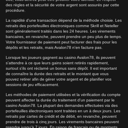
des règles et la sécurité de votre argent sont assurés par cette
procédure.
La rapidité d'une transaction dépend de la méthode choisie. Les
retraits des portefeuilles électroniques comme Skrill et Neteller
sont généralement traités dans les 24 heures. Les virements
bancaires, en revanche, peuvent prendre un peu plus de temps.
Votre fournisseur de paiement peut facturer des frais pour les
dépôts et les retraits, mais Avalon78 n'en facture pas.
Lorsque les joueurs gagnent au casino Avalon78, ils peuvent
s'attendre à ce que leurs gains soient retirés rapidement,
surtout s'ils ont réclamé un bonus sans dépôt. Il est important
de connaître la durée des retraits et le montant que vous
pouvez retirer afin de gérer votre argent et de planifier vos
sessions de jeu efficacement.
Les méthodes de paiement utilisées et la vérification du compte
peuvent affecter la durée du traitement d'un paiement par le
casino Avalon78. La plupart des demandes effectuées via des
portefeuilles électroniques sont traitées en un à deux jours. Les
retraits par cartes de crédit et de débit, en revanche, peuvent
prendre de trois à cinq jours. Les virements bancaires peuvent
prendre jusqu'à 7 jours. En raison de français ou de montants