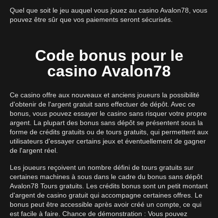
Quel que soit le jeu auquel vous jouez au casino Avalon78, vous
pouvez être sûr que vos paiements seront sécurisés.
Code bonus pour le
casino Avalon78
Ce casino offre aux nouveaux et anciens joueurs la possibilité
d'obtenir de l'argent gratuit sans effectuer de dépôt. Avec ce
bonus, vous pouvez essayer le casino sans risquer votre propre
argent. La plupart des bonus sans dépôt se présentent sous la
forme de crédits gratuits ou de tours gratuits, qui permettent aux
utilisateurs d'essayer certains jeux et éventuellement de gagner
de l'argent réel.
Les joueurs reçoivent un nombre défini de tours gratuits sur
certaines machines à sous dans le cadre du bonus sans dépôt
Avalon78 Tours gratuits. Les crédits bonus sont un petit montant
d'argent de casino gratuit qui accompagne certaines offres. Le
bonus peut être accessible après avoir créé un compte, ce qui
est facile à faire. Chance de démonstration : Vous pouvez