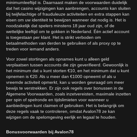
minimumleeftijd is. Daarnaast maken de voorwaarden duidelijk
dat het casino wijzigingen kan aanbrengen, accounts kan sluiten
bij twijfelachtige of frauduleuze activiteiten en extra stappen kan
eisen om uw identiteit te bewijzen wanneer dat nodig is. Het is
noodzakelijk dat spelers minstens 18 jaar oud zijn, of de
wettelijke leeftijd om te gokken in Nederland. Één actief account
is toegestaan per klant. Het is strikt verboden om
betaalmethoden van derden te gebruiken of als proxy op te
treden voor iemand anders.
Voor zowel stortingen als opnames kunt u alleen geld
verplaatsen tussen accounts die zijn geverifieerd. Gewoonlijk is
het minimum dat u kunt storten €10, en het minimum dat u kunt
opnemen is €20. Als u meer dan €1000 opneemt of als u
vreemde activiteit opmerkt, kan u worden gevraagd om meer
bewijs te verstrekken. Er zijn ook regels over bonussen in de
Algemene Voorwaarden, zoals inzetvereisten, maximale inzetten
per spin of spelronde en tijdslimieten voor wanneer u
aanbiedingen kunt claimen of gebruiken. Het is belangrijk om
deze regels vaak te controleren, omdat Avalon78 ze kan
wijzigen om de spelomgeving eerlijk en legaal te houden.
Bonusvoorwaarden bij Avalon78