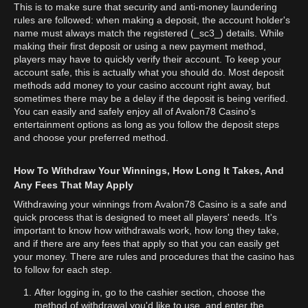
This is to make sure that security and anti-money laundering
rules are followed: when making a deposit, the account holder's
name must always match the registered (_sc3_) details. While
making their first deposit or using a new payment method,
players may have to quickly verify their account. To keep your
account safe, this is actually what you should do. Most deposit
methods add money to your casino account right away, but
sometimes there may be a delay if the deposit is being verified.
You can easily and safely enjoy all of Avalon78 Casino's
entertainment options as long as you follow the deposit steps
and choose your preferred method.
How To Withdraw Your Winnings, How Long It Takes, And
Any Fees That May Apply
Withdrawing your winnings from Avalon78 Casino is a safe and
quick process that is designed to meet all players' needs. It's
important to know how withdrawals work, how long they take,
and if there are any fees that apply so that you can easily get
your money. There are rules and procedures that the casino has
to follow for each step.
After logging in, go to the cashier section, choose the
method of withdrawal you'd like to use, and enter the