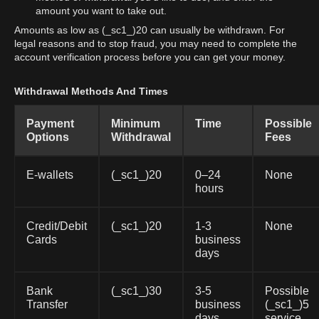
amount you want to take out.
Amounts as low as (_sc1_)20 can usually be withdrawn. For
legal reasons and to stop fraud, you may need to complete the
account verification process before you can get your money.
Withdrawal Methods And Times
Payment
Minimum
Time
Possible
Options
Withdrawal
Fees
E-wallets
(_sc1_)20
0–24
None
hours
Credit/Debit
(_sc1_)20
1-3
None
Cards
business
days
Bank
(_sc1_)30
3-5
Possible
Transfer
business
(_sc1_)5
days
service