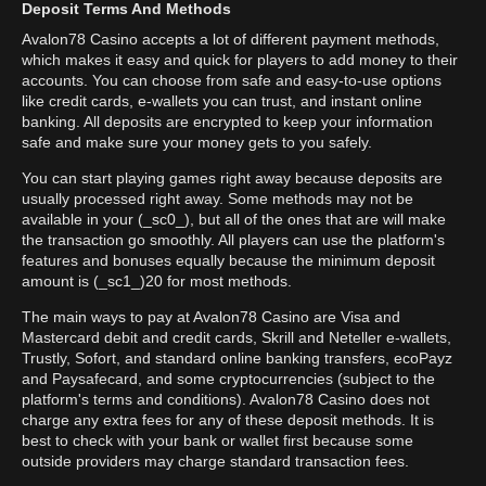
Deposit Terms And Methods
Avalon78 Casino accepts a lot of different payment methods,
which makes it easy and quick for players to add money to their
accounts. You can choose from safe and easy-to-use options
like credit cards, e-wallets you can trust, and instant online
banking. All deposits are encrypted to keep your information
safe and make sure your money gets to you safely.
You can start playing games right away because deposits are
usually processed right away. Some methods may not be
available in your (_sc0_), but all of the ones that are will make
the transaction go smoothly. All players can use the platform's
features and bonuses equally because the minimum deposit
amount is (_sc1_)20 for most methods.
The main ways to pay at Avalon78 Casino are Visa and
Mastercard debit and credit cards, Skrill and Neteller e-wallets,
Trustly, Sofort, and standard online banking transfers, ecoPayz
and Paysafecard, and some cryptocurrencies (subject to the
platform's terms and conditions). Avalon78 Casino does not
charge any extra fees for any of these deposit methods. It is
best to check with your bank or wallet first because some
outside providers may charge standard transaction fees.