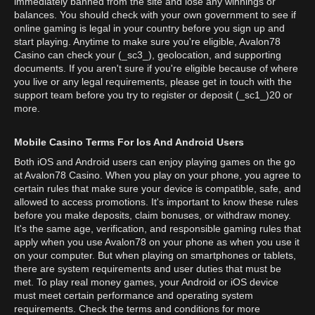
immediately banned from the site and lose any winnings or
balances. You should check with your own government to see if
online gaming is legal in your country before you sign up and
start playing. Anytime to make sure you're eligible, Avalon78
Casino can check your (_sc3_), geolocation, and supporting
documents. If you aren't sure if you're eligible because of where
you live or any legal requirements, please get in touch with the
support team before you try to register or deposit (_sc1_)20 or
more.
Mobile Casino Terms For Ios And Android Users
Both iOS and Android users can enjoy playing games on the go
at Avalon78 Casino. When you play on your phone, you agree to
certain rules that make sure your device is compatible, safe, and
allowed to access promotions. It's important to know these rules
before you make deposits, claim bonuses, or withdraw money.
It's the same age, verification, and responsible gaming rules that
apply when you use Avalon78 on your phone as when you use it
on your computer. But when playing on smartphones or tablets,
there are system requirements and user duties that must be
met. To play real money games, your Android or iOS device
must meet certain performance and operating system
requirements. Check the terms and conditions for more