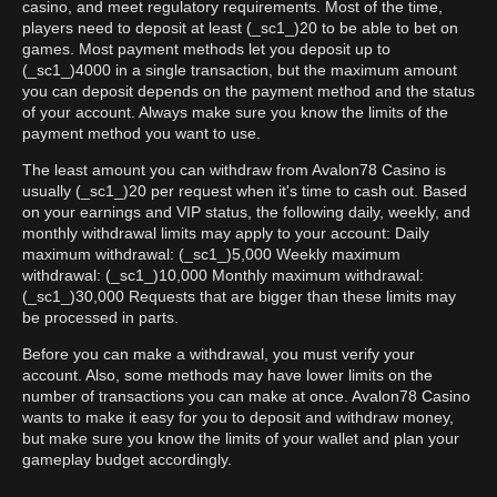
casino, and meet regulatory requirements. Most of the time,
players need to deposit at least (_sc1_)20 to be able to bet on
games. Most payment methods let you deposit up to
(_sc1_)4000 in a single transaction, but the maximum amount
you can deposit depends on the payment method and the status
of your account. Always make sure you know the limits of the
payment method you want to use.
The least amount you can withdraw from Avalon78 Casino is
usually (_sc1_)20 per request when it's time to cash out. Based
on your earnings and VIP status, the following daily, weekly, and
monthly withdrawal limits may apply to your account: Daily
maximum withdrawal: (_sc1_)5,000 Weekly maximum
withdrawal: (_sc1_)10,000 Monthly maximum withdrawal:
(_sc1_)30,000 Requests that are bigger than these limits may
be processed in parts.
Before you can make a withdrawal, you must verify your
account. Also, some methods may have lower limits on the
number of transactions you can make at once. Avalon78 Casino
wants to make it easy for you to deposit and withdraw money,
but make sure you know the limits of your wallet and plan your
gameplay budget accordingly.