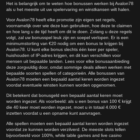
Het is belangrijk om te weten hoe bonussen werken bij Avalon78
als u het meeste uit uw spelervaring en winstkansen wilt halen.
Voor Avalon78 heeft elke promotie zijn eigen set regels,
voornamelijk over wie deze kan gebruiken, hoe deze te claimen
en hoe lang u de tijd heeft om dit te doen. Zolang u deze regels
volgt, zal uw bonusspel leuk zijn en soepel verlopen. Er is een
minimumstorting van €20 nodig om een bonus te krijgen bij
Avalon78. U kunt elke bonus slechts één keer per speler,
huishouden of IP-adres krijgen, en dit kan verschillen voor
mensen uit bepaalde landen. Lees voor elke bonusaanbieding
deze zorgvuldig door, omdat sommige deals alleen werken met
bepaalde soorten spellen of categorieën. Alle bonussen van
Avalon78 moeten een bepaald aantal keren worden ingezet
voordat eventuele winsten kunnen worden opgenomen.
Dit betekent dat bonusgeld een bepaald aantal keren moet
worden ingezet. Als voorbeeld: als u een bonus van 100 € krijgt
die 40 keer moet worden ingezet, moet u in totaal 4.000 €
inzetten voordat u een opname kunt aanvragen.
Alle spellen moeten een bepaald aantal keren worden ingezet
voordat ze kunnen worden verzilverd. De meeste slots tellen
bijvoorbeeld voor 100%, while table games and live casino