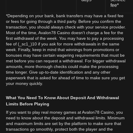
fee*
*Depending on your bank, bank transfers may have a fixed fee
or fees for going through a third party. Before you confirm the
transaction, you should always check with your service provider.
Most of the time, Avalon78 Casino doesn't charge a fee for the
first withdrawal of the week. You may have to pay a processing
fee of (_sc1_)10 if you ask for more withdrawals in the same
week. Finally, keep in mind that winnings from promotions or
bonuses may have certain wagering requirements that must be
met before you can request a withdrawal. For bigger withdrawal
amounts, more thorough checks could make the processing
time longer. Give up-to-date identification and any other
paperwork that is asked for ahead of time to make sure you get
your money quickly.
What You Need To Know About Deposit And Withdrawal
Limits Before Playing
If you want to play real money games at Avalon78 Casino, you
need to know about the deposit and withdrawal limits. Minimum
and maximum limits are set by the platform to make sure that
transactions go smoothly, protect both the player and the