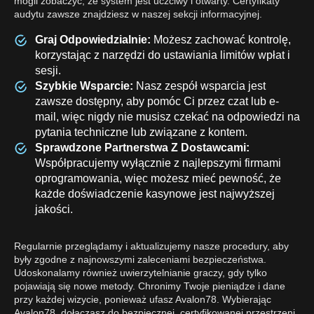
mogli zobaczyć, że system jest uczciwy i otwarty. Certyfikaty
audytu zawsze znajdziesz w naszej sekcji informacyjnej.
Graj Odpowiedzialnie:
Możesz zachować kontrolę,
korzystając z narzędzi do ustawiania limitów wpłat i
sesji.
Szybkie Wsparcie:
Nasz zespół wsparcia jest
zawsze dostępny, aby pomóc Ci przez czat lub e-
mail, więc nigdy nie musisz czekać na odpowiedzi na
pytania techniczne lub związane z kontem.
Sprawdzone Partnerstwa Z Dostawcami:
Współpracujemy wyłącznie z najlepszymi firmami
oprogramowania, więc możesz mieć pewność, że
każde doświadczenie kasynowe jest najwyższej
jakości.
Regularnie przeglądamy i aktualizujemy nasze procedury, aby
były zgodne z najnowszymi zaleceniami bezpieczeństwa.
Udoskonalamy również uwierzytelnianie graczy, gdy tylko
pojawiają się nowe metody. Chronimy Twoje pieniądze i dane
przy każdej wizycie, ponieważ ufasz Avalon78. Wybierając
Avalon78, dołączasz do bezpiecznej, certyfikowanej przestrzeni