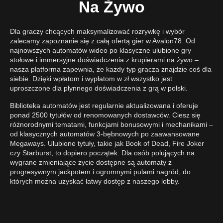
Na Żywo
Dla graczy chcących maksymalizować rozrywkę i wybór
zalecamy zapoznanie się z całą ofertą gier w Avalon78. Od
najnowszych automatów wideo po klasyczne ulubione gry
stołowe i immersyjne doświadczenia z krupierami na żywo –
nasza platforma zapewnia, że każdy typ gracza znajdzie coś dla
siebie. Dzięki wpłatom i wypłatom w zł wszystko jest
uproszczone dla płynnego doświadczenia z grą w polski.
Biblioteka automatów jest regularnie aktualizowana i oferuje
ponad 2500 tytułów od renomowanych dostawców. Ciesz się
różnorodnymi tematami, funkcjami bonusowymi i mechanikami –
od klasycznych automatów 3-bębnowych po zaawansowane
Megaways. Ulubione tytuły, takie jak Book of Dead, Fire Joker
czy Starburst, to dopiero początek. Dla osób polujących na
wygrane zmieniające życie dostępne są automaty z
progresywnym jackpotem i ogromnymi pulami nagród, do
których można uzyskać łatwy dostęp z naszego lobby.