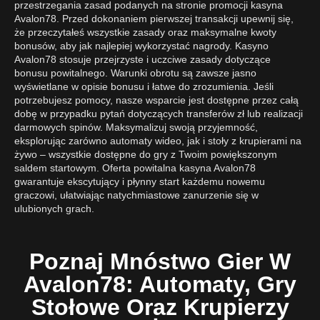
przestrzegania zasad podanych na stronie promocji kasyna
Avalon78. Przed dokonaniem pierwszej transakcji upewnij się,
że przeczytałeś wszystkie zasady oraz maksymalne kwoty
bonusów, aby jak najlepiej wykorzystać nagrody. Kasyno
Avalon78 stosuje przejrzyste i uczciwe zasady dotyczące
bonusu powitalnego. Warunki obrotu są zawsze jasno
wyświetlane w opisie bonusu i łatwe do zrozumienia. Jeśli
potrzebujesz pomocy, nasze wsparcie jest dostępne przez całą
dobę w przypadku pytań dotyczących transferów zł lub realizacji
darmowych spinów. Maksymalizuj swoją przyjemność,
eksplorując zarówno automaty wideo, jak i stoły z krupierami na
żywo – wszystkie dostępne do gry z Twoim powiększonym
saldem startowym. Oferta powitalna kasyna Avalon78
gwarantuje ekscytujący i płynny start każdemu nowemu
graczowi, ułatwiając natychmiastowe zanurzenie się w
ulubionych grach.
Poznaj Mnóstwo Gier W
Avalon78: Automaty, Gry
Stołowe Oraz Krupierzy