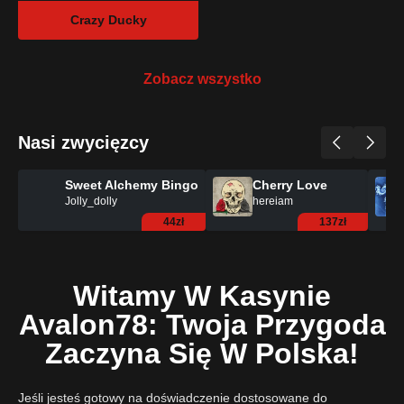
Crazy Ducky
Zobacz wszystko
Nasi zwycięzcy
Sweet Alchemy Bingo
Cherry Love
Jolly_dolly
hereiam
44zł
137zł
Witamy W Kasynie
Avalon78: Twoja Przygoda
Zaczyna Się W Polska!
Jeśli jesteś gotowy na doświadczenie dostosowane do