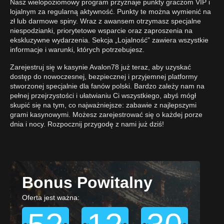
Nasz wielopoziomowy program przyznaje punkty graczom VIP i
lojalnym za regularną aktywność. Punkty te można wymienić na
zł lub darmowe spiny. Wraz z awansem otrzymasz specjalne
niespodzianki, priorytetowe wsparcie oraz zaproszenia na
ekskluzywne wydarzenia. Sekcja „Lojalność” zawiera wszystkie
informacje i warunki, których potrzebujesz.
Zarejestruj się w kasynie Avalon78 już teraz, aby uzyskać
dostęp do nowoczesnej, bezpiecznej i przyjemnej platformy
stworzonej specjalnie dla fanów polski. Bardzo zależy nam na
pełnej przejrzystości i ułatwianiu Ci wszystkiego, abyś mógł
skupić się na tym, co najważniejsze: zabawie z najlepszymi
grami kasynowymi. Możesz zarejestrować się o każdej porze
dnia i nocy. Rozpocznij przygodę z nami już dziś!
Bonus Powitalny
Oferta jest ważna: