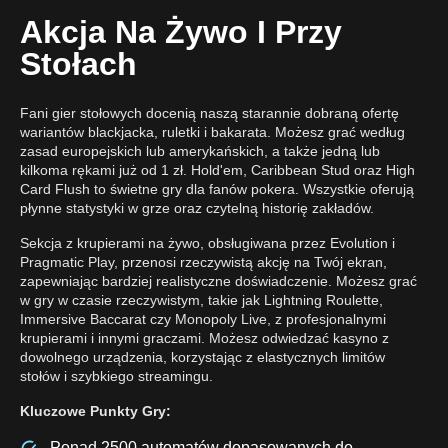
Akcja Na Żywo I Przy
Stołach
Fani gier stołowych docenią naszą starannie dobraną ofertę
wariantów blackjacka, ruletki i bakarata. Możesz grać według
zasad europejskich lub amerykańskich, a także jedną lub
kilkoma rękami już od 1 zł. Hold'em, Caribbean Stud oraz High
Card Flush to świetne gry dla fanów pokera. Wszystkie oferują
płynne statystyki w grze oraz czytelną historię zakładów.
Sekcja z krupierami na żywo, obsługiwana przez Evolution i
Pragmatic Play, przenosi rzeczywistą akcję na Twój ekran,
zapewniając bardziej realistyczne doświadczenie. Możesz grać
w gry w czasie rzeczywistym, takie jak Lightning Roulette,
Immersive Baccarat czy Monopoly Live, z profesjonalnymi
krupierami i innymi graczami. Możesz odwiedzać kasyno z
dowolnego urządzenia, korzystając z elastycznych limitów
stołów i szybkiego streamingu.
Kluczowe Punkty Gry:
Ponad 2500 automatów dopasowanych do