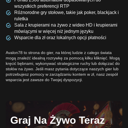
wszystkich preferencji RTP
Różnorodne gry stołowe, takie jak poker, blackjack i
ruletka
Sala z krupierami na żywo z wideo HD i krupierami
mówiącymi w więcej niż jednym języku
Wsparcie dla zł oraz lokalnych opcji płatności
Avalon78 to strona do gier, na której ludzie z całego świata
mogą znaleźć idealną rozrywkę za pomocą kilku kliknięć. Mogą
kręcić bębnami, wykonywać strategiczne ruchy lub dołączać do
stołów na żywo. Jeśli masz pytania dotyczące naszych gier lub
potrzebujesz pomocy w zarządzaniu kontem w zł, nasz zespół
wsparcia jest zawsze do Twojej dyspozycji.
Graj Na Żywo Teraz