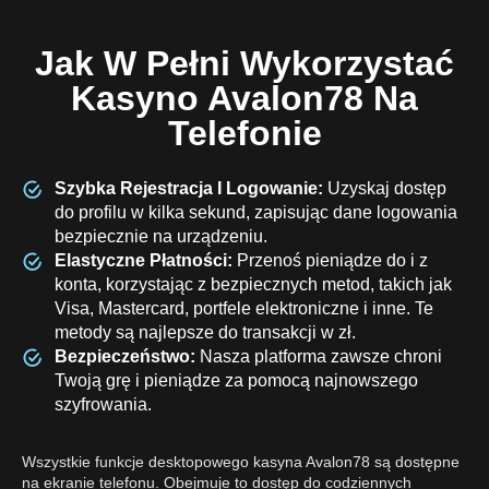
Jak W Pełni Wykorzystać
Kasyno Avalon78 Na
Telefonie
Szybka Rejestracja I Logowanie:
Uzyskaj dostęp
do profilu w kilka sekund, zapisując dane logowania
bezpiecznie na urządzeniu.
Elastyczne Płatności:
Przenoś pieniądze do i z
konta, korzystając z bezpiecznych metod, takich jak
Visa, Mastercard, portfele elektroniczne i inne. Te
metody są najlepsze do transakcji w zł.
Bezpieczeństwo:
Nasza platforma zawsze chroni
Twoją grę i pieniądze za pomocą najnowszego
szyfrowania.
Wszystkie funkcje desktopowego kasyna Avalon78 są dostępne
na ekranie telefonu. Obejmuje to dostęp do codziennych