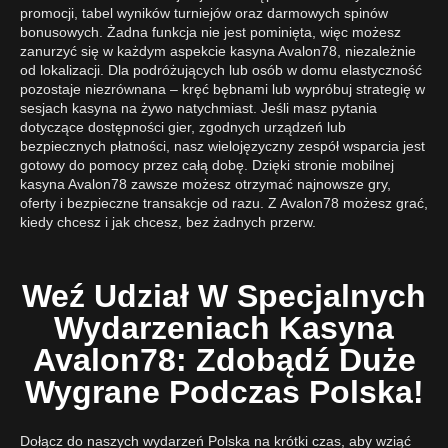
promocji, tabel wyników turniejów oraz darmowych spinów
bonusowych. Żadna funkcja nie jest pominięta, więc możesz
zanurzyć się w każdym aspekcie kasyna Avalon78, niezależnie
od lokalizacji. Dla podróżujących lub osób w domu elastyczność
pozostaje niezrównana – kręć bębnami lub wypróbuj strategię w
sesjach kasyna na żywo natychmiast. Jeśli masz pytania
dotyczące dostępności gier, zgodnych urządzeń lub
bezpiecznych płatności, nasz wielojęzyczny zespół wsparcia jest
gotowy do pomocy przez całą dobę. Dzięki stronie mobilnej
kasyna Avalon78 zawsze możesz otrzymać najnowsze gry,
oferty i bezpieczne transakcje od razu. Z Avalon78 możesz grać,
kiedy chcesz i jak chcesz, bez żadnych przerw.
Weź Udział W Specjalnych
Wydarzeniach Kasyna
Avalon78: Zdobądź Duże
Wygrane Podczas Polska!
Dołącz do naszych wydarzeń Polska na krótki czas, aby wziąć