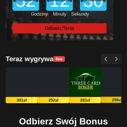
52
12
28
Godziny
Minuty
Sekundy
Odbierz Teraz
Teraz wygrywa
301zł
292zł
281zł
296zł
Odbierz Swój Bonus