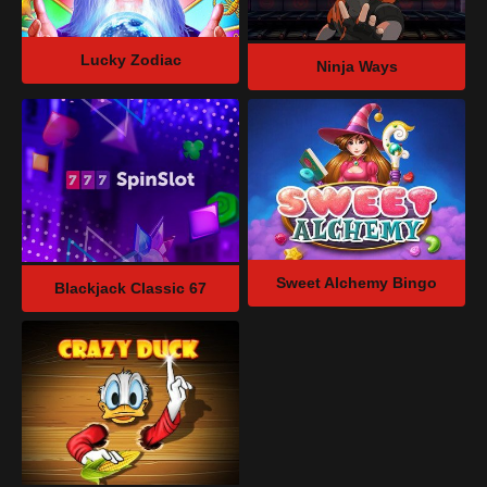
Lucky Zodiac
Ninja Ways
Sweet Alchemy Bingo
5x Magic